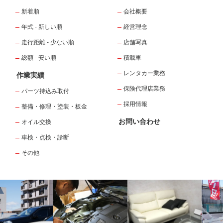
新着順
会社概要
年式 - 新しい順
経営理念
走行距離 - 少ない順
店舗写真
総額 - 安い順
積載車
レンタカー業務
作業実績
保険代理店業務
パーツ持込み取付
採用情報
整備・修理・塗装・板金
お問い合わせ
オイル交換
車検・点検・診断
その他