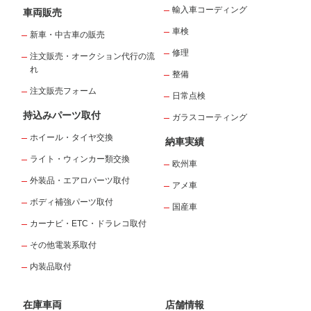
輸入車コーディング
車両販売
車検
新車・中古車の販売
修理
注文販売・オークション代行の流
れ
整備
注文販売フォーム
日常点検
持込みパーツ取付
ガラスコーティング
ホイール・タイヤ交換
納車実績
ライト・ウィンカー類交換
欧州車
外装品・エアロパーツ取付
アメ車
ボディ補強パーツ取付
国産車
カーナビ・ETC・ドラレコ取付
その他電装系取付
内装品取付
在庫車両
店舗情報