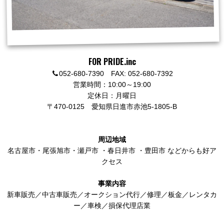
FOR PRIDE.inc
052-680-7390 FAX: 052-680-7392
営業時間：10:00～19:00
定休日：月曜日
〒470-0125
愛知県日進市赤池5-1805-B
周辺地域
名古屋市
・
尾張旭市
・
瀬戸市
・
春日井市
・
豊田市
などからも好ア
クセス
事業内容
新車販売／中古車販売／オークション代行／修理／板金／レンタカ
ー／車検／損保代理店業