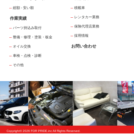
総額 - 安い順
積載車
レンタカー業務
作業実績
保険代理店業務
パーツ持込み取付
採用情報
整備・修理・塗装・板金
お問い合わせ
オイル交換
車検・点検・診断
その他
Copyright© 2026 FOR PRIDE.inc All Rights Reserved.