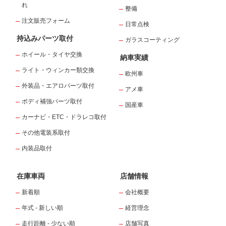
れ
整備
注文販売フォーム
日常点検
持込みパーツ取付
ガラスコーティング
ホイール・タイヤ交換
納車実績
ライト・ウィンカー類交換
欧州車
外装品・エアロパーツ取付
アメ車
ボディ補強パーツ取付
国産車
カーナビ・ETC・ドラレコ取付
その他電装系取付
内装品取付
在庫車両
店舗情報
新着順
会社概要
年式 - 新しい順
経営理念
走行距離 - 少ない順
店舗写真