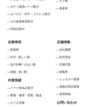
アメ車
ボディ補強パーツ取付
国産車
カーナビ・ETC・ドラレコ取付
その他電装系取付
内装品取付
在庫車両
店舗情報
新着順
会社概要
年式 - 新しい順
経営理念
走行距離 - 少ない順
店舗写真
総額 - 安い順
積載車
レンタカー業務
作業実績
保険代理店業務
パーツ持込み取付
採用情報
整備・修理・塗装・板金
お問い合わせ
オイル交換