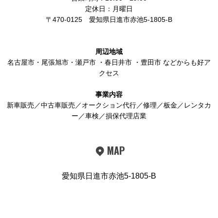
定休日：月曜日
〒470-0125
愛知県日進市赤池5-1805-B
周辺地域
名古屋市
・
尾張旭市
・
瀬戸市
・
春日井市
・
豊田市
などからも好ア
クセス
事業内容
新車販売／中古車販売／オークション代行／修理／板金／レンタカ
ー／車検／損保代理店業
MAP
愛知県日進市赤池5-1805-B