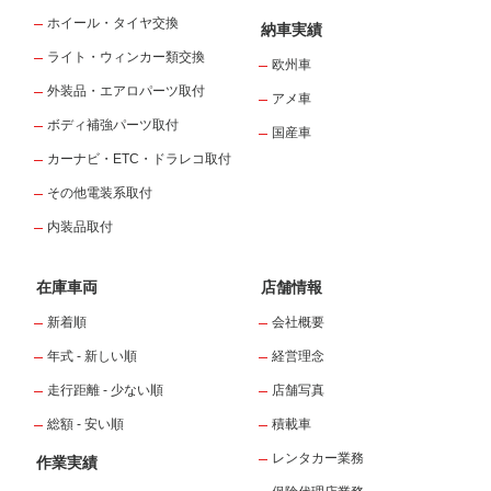
ホイール・タイヤ交換
納車実績
ライト・ウィンカー類交換
欧州車
外装品・エアロパーツ取付
アメ車
ボディ補強パーツ取付
国産車
カーナビ・ETC・ドラレコ取付
その他電装系取付
内装品取付
在庫車両
店舗情報
新着順
会社概要
年式 - 新しい順
経営理念
走行距離 - 少ない順
店舗写真
総額 - 安い順
積載車
レンタカー業務
作業実績