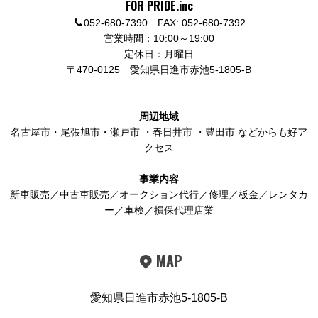
FOR PRIDE.inc
052-680-7390 FAX: 052-680-7392
営業時間：10:00～19:00
定休日：月曜日
〒470-0125
愛知県日進市赤池5-1805-B
周辺地域
名古屋市
・
尾張旭市
・
瀬戸市
・
春日井市
・
豊田市
などからも好ア
クセス
事業内容
新車販売／中古車販売／オークション代行／修理／板金／レンタカ
ー／車検／損保代理店業
MAP
愛知県日進市赤池5-1805-B