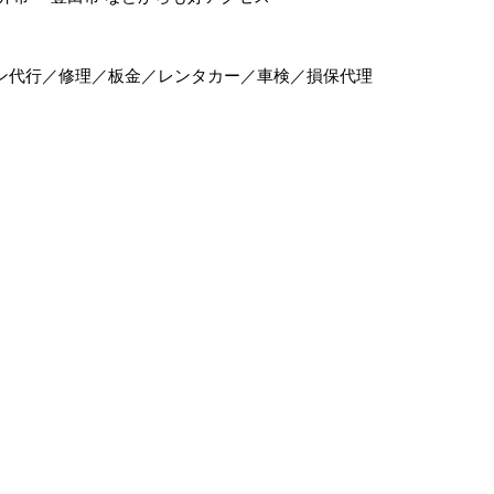
ン代行／修理／板金／レンタカー／車検／損保代理