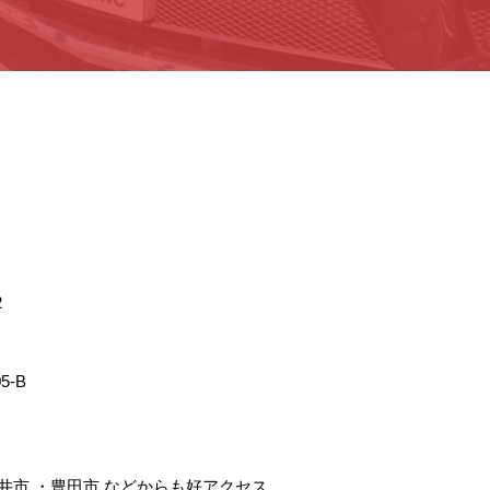
2
5-B
井市
・
豊田市
などからも好アクセス