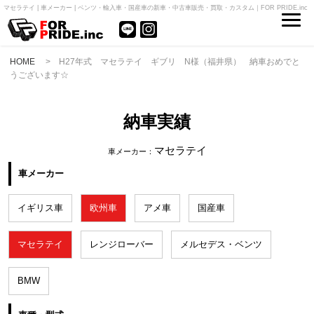
マセラテイ | 車メーカー | ベンツ・輸入車・国産車の新車・中古車販売・買取・カスタム｜FOR PRIDE.inc
HOME
> H27年式 マセラテイ ギブリ N様（福井県） 納車おめでと
うございます☆
納車実績
マセラテイ
車メーカー：
車メーカー
イギリス車
欧州車
アメ車
国産車
マセラテイ
レンジローバー
メルセデス・ベンツ
BMW