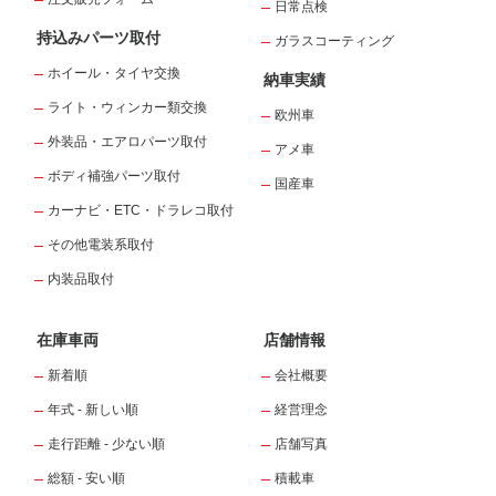
日常点検
持込みパーツ取付
ガラスコーティング
ホイール・タイヤ交換
納車実績
ライト・ウィンカー類交換
欧州車
外装品・エアロパーツ取付
アメ車
ボディ補強パーツ取付
国産車
カーナビ・ETC・ドラレコ取付
その他電装系取付
内装品取付
在庫車両
店舗情報
新着順
会社概要
年式 - 新しい順
経営理念
走行距離 - 少ない順
店舗写真
総額 - 安い順
積載車