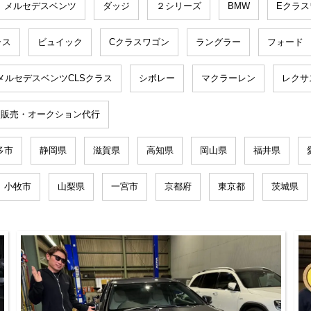
メルセデスベンツ
ダッジ
２シリーズ
BMW
Eクラス
ラス
ビュイック
Cクラスワゴン
ラングラー
フォード
メルセデスベンツCLSクラス
シボレー
マクラーレン
レクサ
文販売・オークション代行
多市
静岡県
滋賀県
高知県
岡山県
福井県
小牧市
山梨県
一宮市
京都府
東京都
茨城県