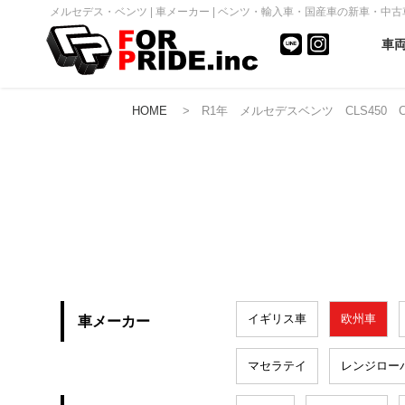
メルセデス・ベンツ | 車メーカー | ベンツ・輸入車・国産車の新車・中古車販
車
HOME
> R1年 メルセデスベンツ CLS450 
イギリス車
欧州車
車メーカー
マセラテイ
レンジロー