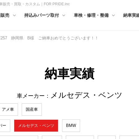
売・買取・カスタム｜FOR PRIDE.inc
両販売
持込みパーツ取付
車検・修理・整備
納車実
C257 静岡県 B様 ご納車おめでとうございます！！
納車実績
メルセデス・ベンツ
車メーカー：
アメ車
国産車
バー
メルセデス・ベンツ
BMW