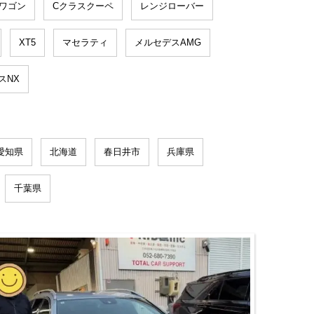
ワゴン
Cクラスクーペ
レンジローバー
XT5
マセラティ
メルセデスAMG
スNX
愛知県
北海道
春日井市
兵庫県
千葉県