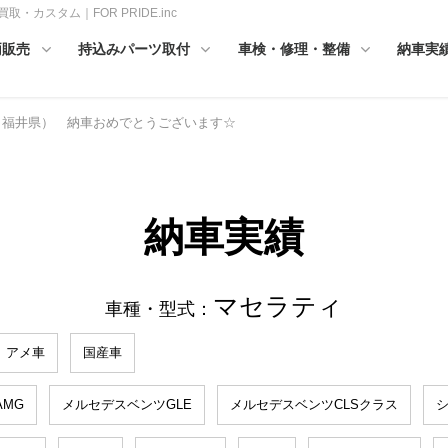
・カスタム｜FOR PRIDE.inc
両販売
持込みパーツ取付
車検・修理・整備
納車実
（福井県） 納車おめでとうございます☆
納車実績
マセラティ
車種・型式：
アメ車
国産車
MG
メルセデスベンツGLE
メルセデスベンツCLSクラス