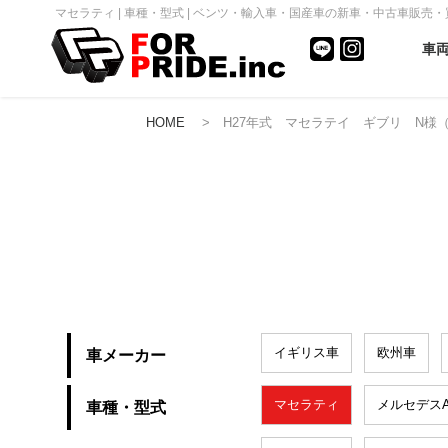
マセラティ | 車種・型式 | ベンツ・輸入車・国産車の新車・中古車販売・買取
車
HOME
> H27年式 マセラテイ ギブリ N様
イギリス車
欧州車
車メーカー
マセラティ
メルセデスA
車種・型式