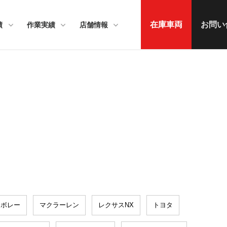
在庫車両
お問い
績
作業実績
店舗情報
シボレー
マクラーレン
レクサスNX
トヨタ