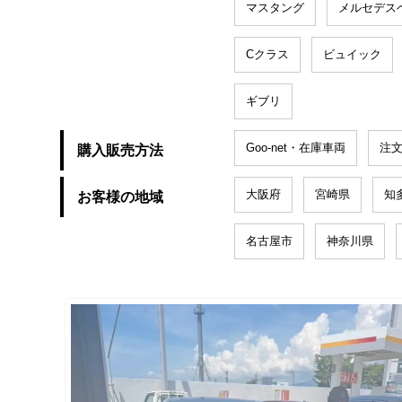
マスタング
メルセデス
Cクラス
ビュイック
ギブリ
Goo-net・在庫車両
注
購入販売方法
大阪府
宮崎県
知
お客様の地域
名古屋市
神奈川県