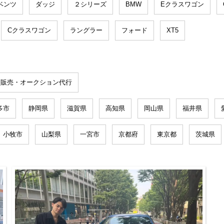
ベンツ
ダッジ
２シリーズ
BMW
Eクラスワゴン
Cクラスワゴン
ラングラー
フォード
XT5
文販売・オークション代行
多市
静岡県
滋賀県
高知県
岡山県
福井県
小牧市
山梨県
一宮市
京都府
東京都
茨城県