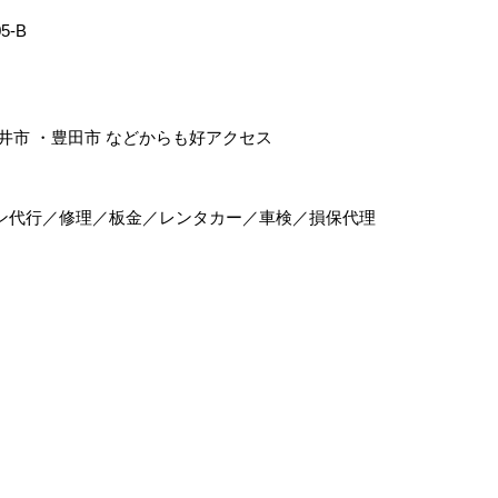
5-B
井市
・
豊田市
などからも好アクセス
ン代行／修理／板金／レンタカー／車検／損保代理