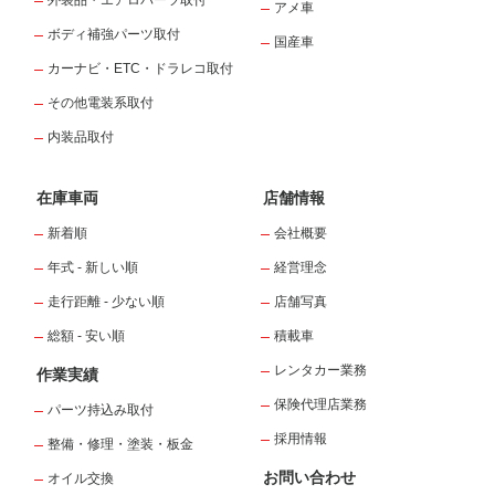
外装品・エアロパーツ取付
アメ車
ボディ補強パーツ取付
国産車
カーナビ・ETC・ドラレコ取付
その他電装系取付
内装品取付
在庫車両
店舗情報
新着順
会社概要
年式 - 新しい順
経営理念
走行距離 - 少ない順
店舗写真
総額 - 安い順
積載車
レンタカー業務
作業実績
保険代理店業務
パーツ持込み取付
採用情報
整備・修理・塗装・板金
お問い合わせ
オイル交換