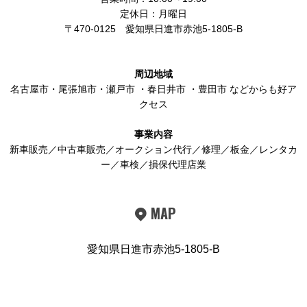
定休日：月曜日
〒470-0125
愛知県日進市赤池5-1805-B
周辺地域
名古屋市
・
尾張旭市
・
瀬戸市
・
春日井市
・
豊田市
などからも好ア
クセス
事業内容
新車販売／中古車販売／オークション代行／修理／板金／レンタカ
ー／車検／損保代理店業
MAP
愛知県日進市赤池5-1805-B