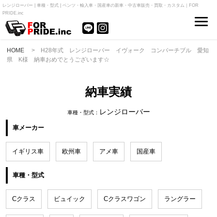
レンジローバー | 車種・型式 | ベンツ・輸入車・国産車の新車・中古車販売・買取・カスタム｜FOR
PRIDE.inc
HOME
> H28年式 レンジローバー イヴォーク コンバーチブル 愛知
県 K様 納車おめでとうございます☆
納車実績
レンジローバー
車種・型式：
車メーカー
イギリス車
欧州車
アメ車
国産車
車種・型式
Cクラス
ビュイック
Cクラスワゴン
ラングラー