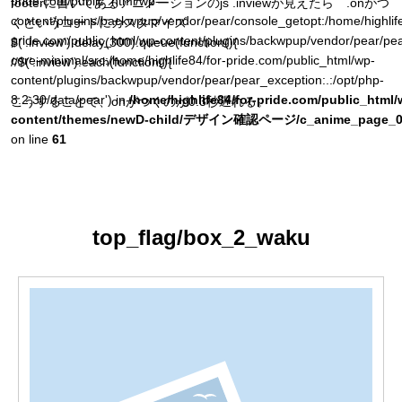
pride.com/public_html/wp-
footerに書いてあるアニメーションのjs .inviewが見えたら .onがつ
content/plugins/backwpup/vendor/pear/console_getopt:/home/highlife
くというコードにカスタマイズ
pride.com/public_html/wp-content/plugins/backwpup/vendor/pear/pea
$('.inview').delay(300).queue(function(){
core-minimal/src:/home/highlife84/for-pride.com/public_html/wp-
//$('.inview').each(function(){
content/plugins/backwpup/vendor/pear/pear_exception:.:/opt/php-
8.2.30/data/pear') in
/home/highlife84/for-pride.com/public_html/
こうすることで、onがつくのが0.3秒遅れる。
content/themes/newD-child/デザイン確認ページ/c_anime_page_0
on line
61
top_flag/box_2_waku