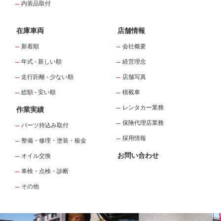
内装品取付
在庫車両
店舗情報
新着順
会社概要
年式 - 新しい順
経営理念
走行距離 - 少ない順
店舗写真
総額 - 安い順
積載車
レンタカー業務
作業実績
保険代理店業務
パーツ持込み取付
採用情報
整備・修理・塗装・板金
お問い合わせ
オイル交換
車検・点検・診断
その他