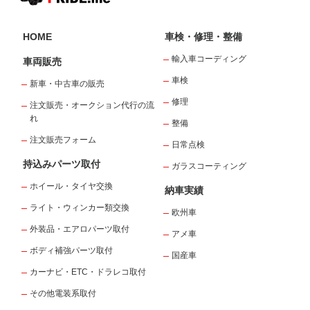
HOME
車検・修理・整備
輸入車コーディング
車両販売
車検
新車・中古車の販売
修理
注文販売・オークション代行の流
れ
整備
注文販売フォーム
日常点検
持込みパーツ取付
ガラスコーティング
ホイール・タイヤ交換
納車実績
ライト・ウィンカー類交換
欧州車
外装品・エアロパーツ取付
アメ車
ボディ補強パーツ取付
国産車
カーナビ・ETC・ドラレコ取付
その他電装系取付