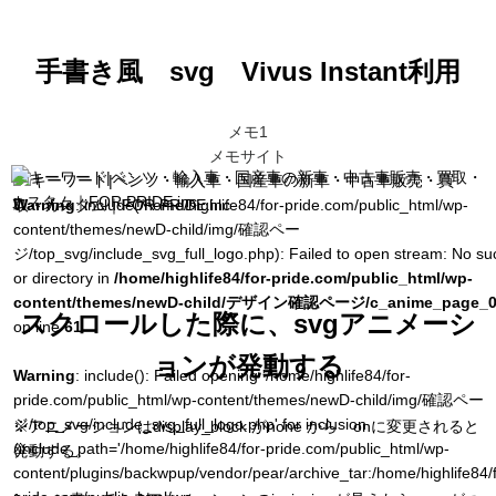
手書き風 svg Vivus Instant利用
メモ1
メモサイト
Warning
: include(/home/highlife84/for-pride.com/public_html/wp-
content/themes/newD-child/img/確認ペー
ジ/top_svg/include_svg_full_logo.php): Failed to open stream: No suc
or directory in
/home/highlife84/for-pride.com/public_html/wp-
content/themes/newD-child/デザイン確認ページ/c_anime_page_0
スクロールした際に、svgアニメーシ
on line
61
ョンが発動する
Warning
: include(): Failed opening '/home/highlife84/for-
pride.com/public_html/wp-content/themes/newD-child/img/確認ペー
ジ/top_svg/include_svg_full_logo.php' for inclusion
※アニメーションはdisplay_block がnone から onに変更されると
(include_path='/home/highlife84/for-pride.com/public_html/wp-
発動する。
content/plugins/backwpup/vendor/pear/archive_tar:/home/highlife84/f