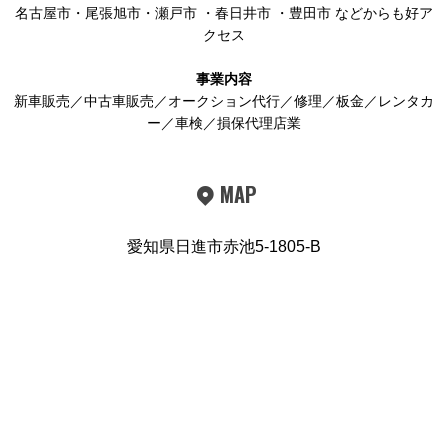
名古屋市
・
尾張旭市
・
瀬戸市
・
春日井市
・
豊田市
などからも好ア
クセス
事業内容
新車販売／中古車販売／オークション代行／修理／板金／レンタカ
ー／車検／損保代理店業
MAP
愛知県日進市赤池5-1805-B