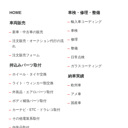
HOME
車検・修理・整備
輸入車コーディング
車両販売
車検
新車・中古車の販売
修理
注文販売・オークション代行の流
れ
整備
注文販売フォーム
日常点検
持込みパーツ取付
ガラスコーティング
ホイール・タイヤ交換
納車実績
ライト・ウィンカー類交換
欧州車
外装品・エアロパーツ取付
アメ車
ボディ補強パーツ取付
国産車
カーナビ・ETC・ドラレコ取付
その他電装系取付
内装品取付