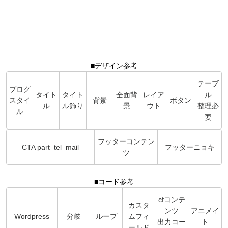
■デザイン参考
テーブ
ブログ
タイト
タイト
全面背
レイア
ル
スタイ
背景
ボタン
ル
ル飾り
景
ウト
整理必
ル
要
フッターコンテン
CTA part_tel_mail
フッターニョキ
ツ
■コード参考
cfコンテ
カスタ
ンツ
アニメイ
Wordpress
分岐
ループ
ムフィ
出力コー
ト
ールド