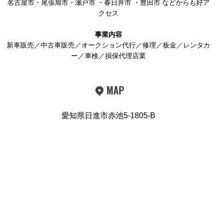
名古屋市
・
尾張旭市
・
瀬戸市
・
春日井市
・
豊田市
などからも好ア
クセス
事業内容
新車販売／中古車販売／オークション代行／修理／板金／レンタカ
ー／車検／損保代理店業
MAP
愛知県日進市赤池5-1805-B