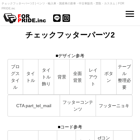
チェックフッターパーツ2 | ベンツ・輸入車・国産車の新車・中古車販売・買取・カスタム｜FOR
PRIDE.inc
チェックフッターパーツ2
■デザイン参考
ブロ
テーブ
タイ
レイ
グス
タイ
全面
ボタ
ル
トル
背景
アウ
タイ
トル
背景
ン
整理必
飾り
ト
ル
要
フッターコンテ
CTA part_tel_mail
フッターニョキ
ンツ
■コード参考
cfコン