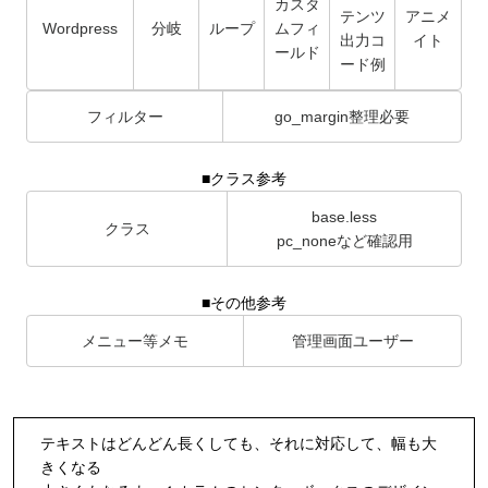
カスタ
テンツ
アニメ
Wordpress
分岐
ループ
ムフィ
出力コ
イト
ールド
ード例
フィルター
go_margin整理必要
■クラス参考
base.less
クラス
pc_noneなど確認用
■その他参考
メニュー等メモ
管理画面ユーザー
テキストはどんどん長くしても、それに対応して、幅も大
きくなる