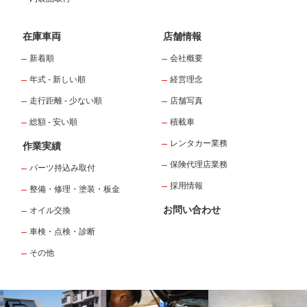
在庫車両
店舗情報
新着順
会社概要
年式 - 新しい順
経営理念
走行距離 - 少ない順
店舗写真
総額 - 安い順
積載車
レンタカー業務
作業実績
保険代理店業務
パーツ持込み取付
採用情報
整備・修理・塗装・板金
お問い合わせ
オイル交換
車検・点検・診断
その他