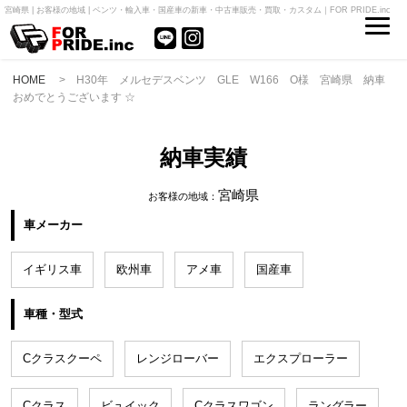
宮崎県 | お客様の地域 | ベンツ・輸入車・国産車の新車・中古車販売・買取・カスタム｜FOR PRIDE.inc
HOME
> H30年 メルセデスベンツ GLE W166 O様 宮崎県 納車
おめでとうございます ☆
納車実績
宮崎県
お客様の地域：
車メーカー
イギリス車
欧州車
アメ車
国産車
車種・型式
Cクラスクーペ
レンジローバー
エクスプローラー
Cクラス
ビュイック
Cクラスワゴン
ラングラー