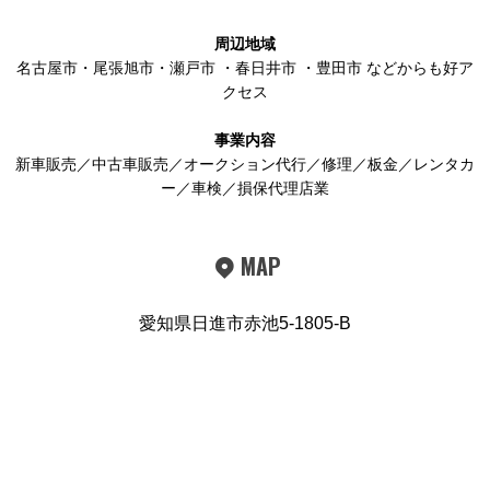
周辺地域
名古屋市
・
尾張旭市
・
瀬戸市
・
春日井市
・
豊田市
などからも好ア
クセス
事業内容
新車販売／中古車販売／オークション代行／修理／板金／レンタカ
ー／車検／損保代理店業
MAP
愛知県日進市赤池5-1805-B