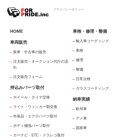
プライバシーポリシー
HOME
車検・修理・整備
輸入車コーディング
車両販売
車検
新車・中古車の販売
修理
注文販売・オークション代行の流
れ
整備
注文販売フォーム
日常点検
持込みパーツ取付
ガラスコーティング
ホイール・タイヤ交換
納車実績
ライト・ウィンカー類交換
欧州車
外装品・エアロパーツ取付
アメ車
ボディ補強パーツ取付
国産車
カーナビ・ETC・ドラレコ取付