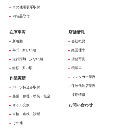
その他電装系取付
内装品取付
在庫車両
店舗情報
新着順
会社概要
年式 - 新しい順
経営理念
走行距離 - 少ない順
店舗写真
総額 - 安い順
積載車
レンタカー業務
作業実績
保険代理店業務
パーツ持込み取付
採用情報
整備・修理・塗装・板金
お問い合わせ
オイル交換
車検・点検・診断
その他