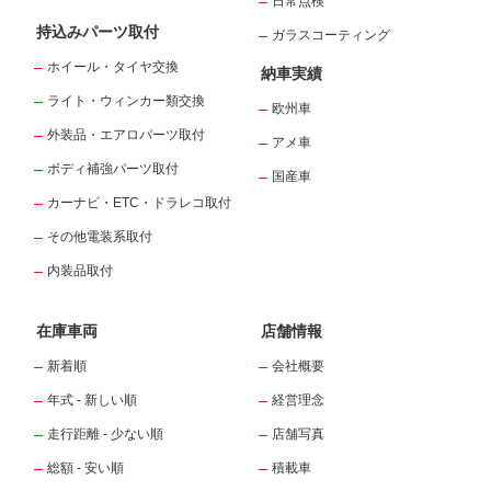
日常点検
持込みパーツ取付
ガラスコーティング
ホイール・タイヤ交換
納車実績
ライト・ウィンカー類交換
欧州車
外装品・エアロパーツ取付
アメ車
ボディ補強パーツ取付
国産車
カーナビ・ETC・ドラレコ取付
その他電装系取付
内装品取付
在庫車両
店舗情報
新着順
会社概要
年式 - 新しい順
経営理念
走行距離 - 少ない順
店舗写真
総額 - 安い順
積載車