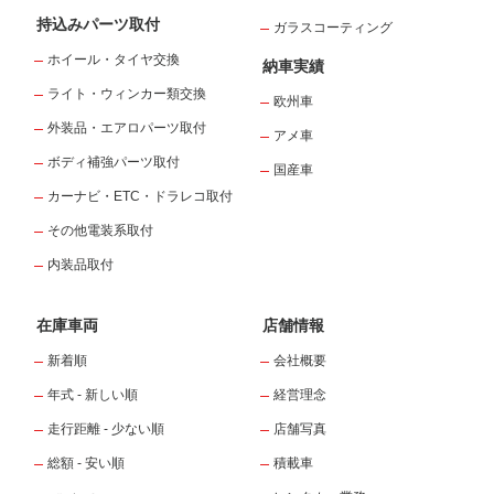
持込みパーツ取付
ガラスコーティング
ホイール・タイヤ交換
納車実績
ライト・ウィンカー類交換
欧州車
外装品・エアロパーツ取付
アメ車
ボディ補強パーツ取付
国産車
カーナビ・ETC・ドラレコ取付
その他電装系取付
内装品取付
在庫車両
店舗情報
新着順
会社概要
年式 - 新しい順
経営理念
走行距離 - 少ない順
店舗写真
総額 - 安い順
積載車