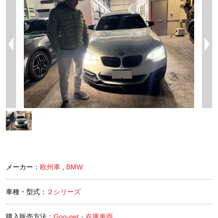
メーカー：
欧州車
,
BMW
車種・型式：
２シリーズ
購入販売方法：
Goo-net・在庫車両