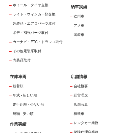
ホイール・タイヤ交換
納車実績
ライト・ウィンカー類交換
欧州車
外装品・エアロパーツ取付
アメ車
ボディ補強パーツ取付
国産車
カーナビ・ETC・ドラレコ取付
その他電装系取付
内装品取付
在庫車両
店舗情報
新着順
会社概要
年式 - 新しい順
経営理念
走行距離 - 少ない順
店舗写真
総額 - 安い順
積載車
レンタカー業務
作業実績
保険代理店業務