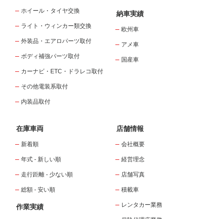
ホイール・タイヤ交換
納車実績
ライト・ウィンカー類交換
欧州車
外装品・エアロパーツ取付
アメ車
ボディ補強パーツ取付
国産車
カーナビ・ETC・ドラレコ取付
その他電装系取付
内装品取付
在庫車両
店舗情報
新着順
会社概要
年式 - 新しい順
経営理念
走行距離 - 少ない順
店舗写真
総額 - 安い順
積載車
レンタカー業務
作業実績