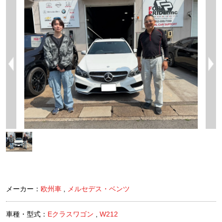
メーカー：
欧州車
,
メルセデス・ベンツ
車種・型式：
Eクラスワゴン
,
W212