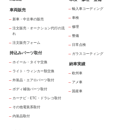
輸入車コーディング
車両販売
車検
新車・中古車の販売
修理
注文販売・オークション代行の流
れ
整備
注文販売フォーム
日常点検
持込みパーツ取付
ガラスコーティング
ホイール・タイヤ交換
納車実績
ライト・ウィンカー類交換
欧州車
外装品・エアロパーツ取付
アメ車
ボディ補強パーツ取付
国産車
カーナビ・ETC・ドラレコ取付
その他電装系取付
内装品取付