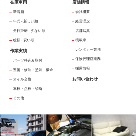
在庫車両
店舗情報
新着順
会社概要
年式 - 新しい順
経営理念
走行距離 - 少ない順
店舗写真
総額 - 安い順
積載車
レンタカー業務
作業実績
保険代理店業務
パーツ持込み取付
採用情報
整備・修理・塗装・板金
お問い合わせ
オイル交換
車検・点検・診断
その他