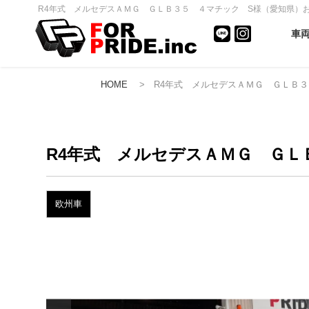
R4年式 メルセデスＡＭＧ ＧＬＢ３５ ４マチック S様（愛知県）おめ
車
HOME
> R4年式 メルセデスＡＭＧ ＧＬＢ３
R4年式 メルセデスＡＭＧ Ｇ
欧州車