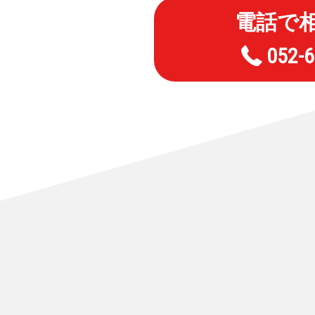
電話で
052-