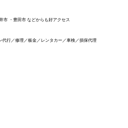
井市
・
豊田市
などからも好アクセス
ン代行／修理／板金／レンタカー／車検／損保代理