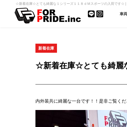
☆新着在庫☆とても綺麗な１シリーズ１１８ｄＭスポーツの入荷です☆ | ベ
車
新着在庫
☆新着在庫☆とても綺麗
内外装共に綺麗な一台です！！是非ご覧くだ