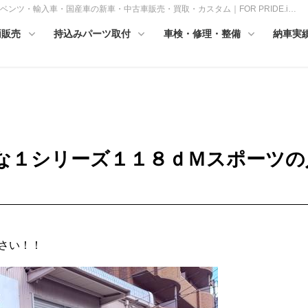
ンツ・輸入車・国産車の新車・中古車販売・買取・カスタム｜FOR PRIDE.i…
両販売
持込みパーツ取付
車検・修理・整備
納車実
な１シリーズ１１８ｄＭスポーツの
さい！！