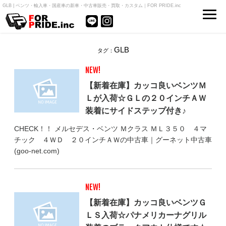
GLB | ベンツ・輸入車・国産車の新車・中古車販売・買取・カスタム｜FOR PRIDE.inc
GLB
タグ：
NEW!
【新着在庫】カッコ良いベンツＭ
Ｌが入荷☆ＧＬの２０インチＡＷ
装着にサイドステップ付き♪
CHECK！！ メルセデス・ベンツ Ｍクラス ＭＬ３５０ ４マ
チック ４ＷＤ ２０インチＡＷの中古車｜グーネット中古車
(goo-net.com)
NEW!
【新着在庫】カッコ良いベンツＧ
ＬＳ入荷☆パナメリカーナグリル