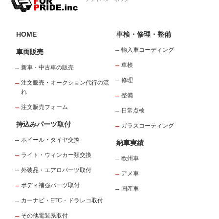
HOME
車検・修理・整備
輸入車コーディング
車両販売
車検
新車・中古車の販売
修理
注文販売・オークション代行の流
れ
整備
注文販売フォーム
日常点検
持込みパーツ取付
ガラスコーティング
ホイール・タイヤ交換
納車実績
ライト・ウィンカー類交換
欧州車
外装品・エアロパーツ取付
アメ車
ボディ補強パーツ取付
国産車
カーナビ・ETC・ドラレコ取付
その他電装系取付