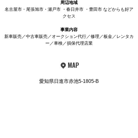
周辺地域
名古屋市
・
尾張旭市
・
瀬戸市
・
春日井市
・
豊田市
などからも好ア
クセス
事業内容
新車販売／中古車販売／オークション代行／修理／板金／レンタカ
ー／車検／損保代理店業
MAP
愛知県日進市赤池5-1805-B