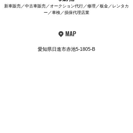
新車販売／中古車販売／オークション代行／修理／板金／レンタカ
ー／車検／損保代理店業
MAP
愛知県日進市赤池5-1805-B