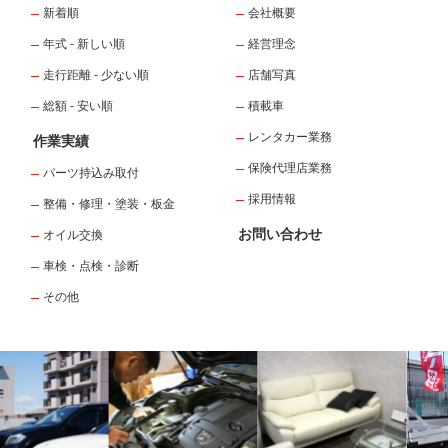
新着順
会社概要
年式 - 新しい順
経営理念
走行距離 - 少ない順
店舗写真
総額 - 安い順
積載車
レンタカー業務
作業実績
保険代理店業務
パーツ持込み取付
採用情報
整備・修理・塗装・板金
お問い合わせ
オイル交換
車検・点検・診断
その他