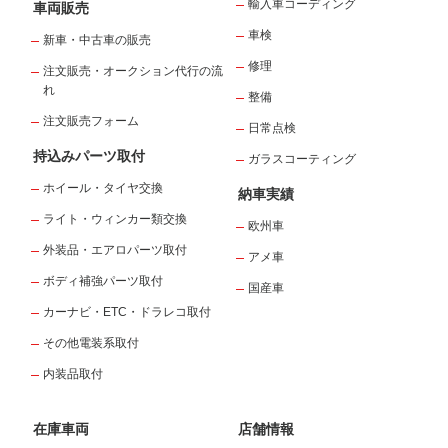
輸入車コーディング
車両販売
車検
新車・中古車の販売
修理
注文販売・オークション代行の流
れ
整備
注文販売フォーム
日常点検
持込みパーツ取付
ガラスコーティング
ホイール・タイヤ交換
納車実績
ライト・ウィンカー類交換
欧州車
外装品・エアロパーツ取付
アメ車
ボディ補強パーツ取付
国産車
カーナビ・ETC・ドラレコ取付
その他電装系取付
内装品取付
在庫車両
店舗情報