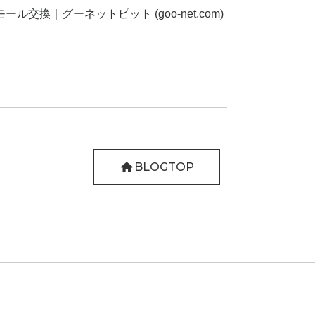
交換｜グーネットピット (goo-net.com)
BLOGTOP