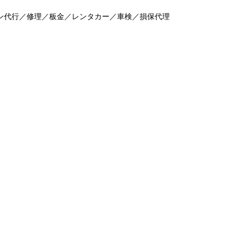
ン代行／修理／板金／レンタカー／車検／損保代理