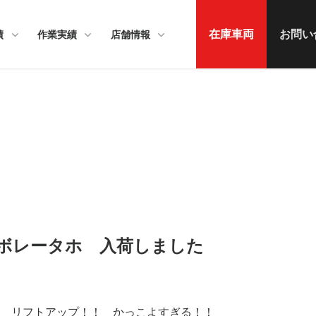
在庫車両
お問い
績
作業実績
店舗情報
ボレータホ 入荷しました
！ リフトアップ！！ かっこよすぎる！！