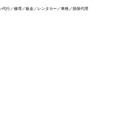
ン代行／修理／板金／レンタカー／車検／損保代理