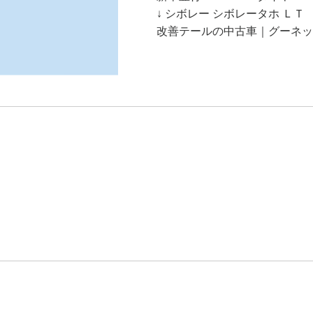
↓ シボレー シボレータホ Ｌ
改善テールの中古車｜グーネット中古車