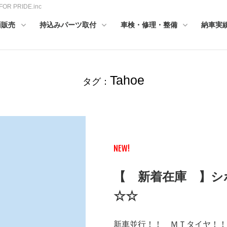
PRIDE.inc
両販売
持込みパーツ取付
車検・修理・整備
納車実
Tahoe
タグ：
NEW!
【 新着在庫 】シ
☆☆
新車並行！！ ＭＴタイヤ！