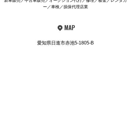
新車販売／中古車販売／オークション代行／修理／板金／レンタカ
ー／車検／損保代理店業
MAP
愛知県日進市赤池5-1805-B