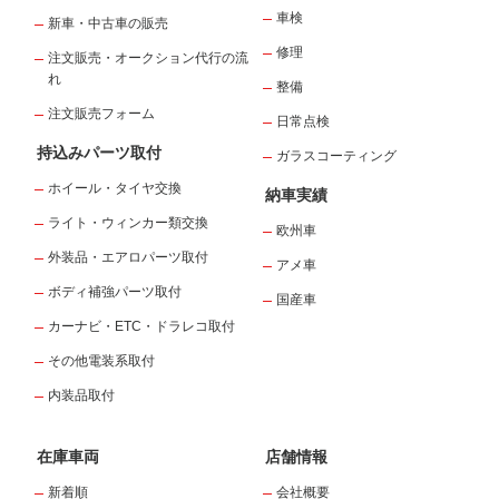
車検
新車・中古車の販売
修理
注文販売・オークション代行の流
れ
整備
注文販売フォーム
日常点検
持込みパーツ取付
ガラスコーティング
ホイール・タイヤ交換
納車実績
ライト・ウィンカー類交換
欧州車
外装品・エアロパーツ取付
アメ車
ボディ補強パーツ取付
国産車
カーナビ・ETC・ドラレコ取付
その他電装系取付
内装品取付
在庫車両
店舗情報
新着順
会社概要