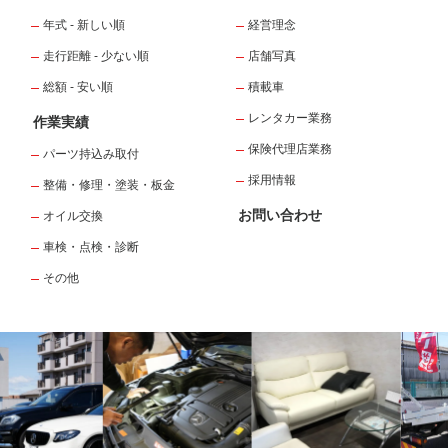
年式 - 新しい順
経営理念
走行距離 - 少ない順
店舗写真
総額 - 安い順
積載車
レンタカー業務
作業実績
保険代理店業務
パーツ持込み取付
採用情報
整備・修理・塗装・板金
お問い合わせ
オイル交換
車検・点検・診断
その他