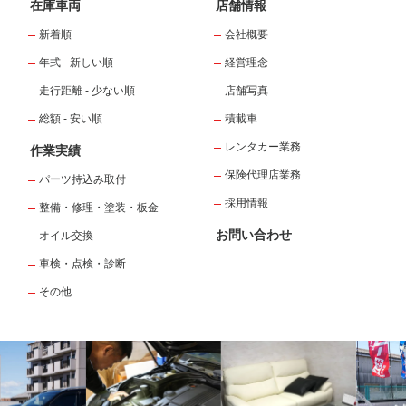
在庫車両
店舗情報
新着順
会社概要
年式 - 新しい順
経営理念
走行距離 - 少ない順
店舗写真
総額 - 安い順
積載車
レンタカー業務
作業実績
保険代理店業務
パーツ持込み取付
採用情報
整備・修理・塗装・板金
お問い合わせ
オイル交換
車検・点検・診断
その他