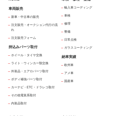
輸入車コーディング
車両販売
車検
新車・中古車の販売
修理
注文販売・オークション代行の流
れ
整備
注文販売フォーム
日常点検
持込みパーツ取付
ガラスコーティング
ホイール・タイヤ交換
納車実績
ライト・ウィンカー類交換
欧州車
外装品・エアロパーツ取付
アメ車
ボディ補強パーツ取付
国産車
カーナビ・ETC・ドラレコ取付
その他電装系取付
内装品取付