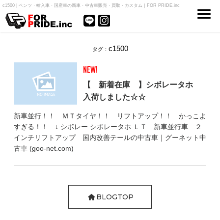
c1500 | ベンツ・輸入車・国産車の新車・中古車販売・買取・カスタム｜FOR PRIDE.inc
c1500
タグ：
NEW!
【 新着在庫 】シボレータホ
入荷しました☆☆
新車並行！！ ＭＴタイヤ！！ リフトアップ！！ かっこよ
すぎる！！ ↓ シボレー シボレータホ ＬＴ 新車並行車 ２
インチリフトアップ 国内改善テールの中古車｜グーネット中
古車 (goo-net.com)
BLOGTOP