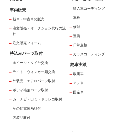
輸入車コーディング
車両販売
車検
新車・中古車の販売
修理
注文販売・オークション代行の流
れ
整備
注文販売フォーム
日常点検
持込みパーツ取付
ガラスコーティング
ホイール・タイヤ交換
納車実績
ライト・ウィンカー類交換
欧州車
外装品・エアロパーツ取付
アメ車
ボディ補強パーツ取付
国産車
カーナビ・ETC・ドラレコ取付
その他電装系取付
内装品取付