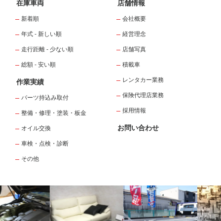
在庫車両
店舗情報
新着順
会社概要
年式 - 新しい順
経営理念
走行距離 - 少ない順
店舗写真
総額 - 安い順
積載車
レンタカー業務
作業実績
保険代理店業務
パーツ持込み取付
採用情報
整備・修理・塗装・板金
お問い合わせ
オイル交換
車検・点検・診断
その他