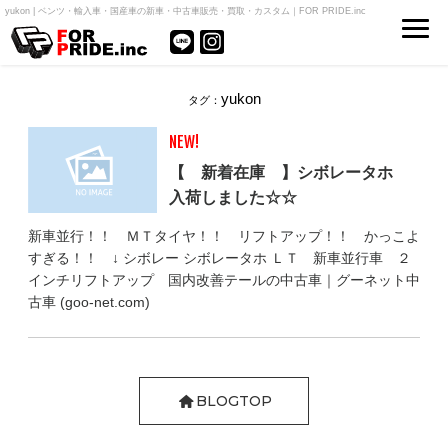
yukon | ベンツ・輸入車・国産車の新車・中古車販売・買取・カスタム｜FOR PRIDE.inc
yukon
タグ：
NEW!
【 新着在庫 】シボレータホ
入荷しました☆☆
新車並行！！ ＭＴタイヤ！！ リフトアップ！！ かっこよ
すぎる！！ ↓ シボレー シボレータホ ＬＴ 新車並行車 ２
インチリフトアップ 国内改善テールの中古車｜グーネット中
古車 (goo-net.com)
BLOGTOP