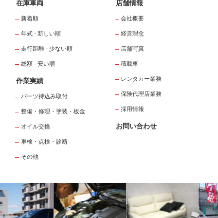
在庫車両
店舗情報
新着順
会社概要
年式 - 新しい順
経営理念
走行距離 - 少ない順
店舗写真
総額 - 安い順
積載車
レンタカー業務
作業実績
保険代理店業務
パーツ持込み取付
採用情報
整備・修理・塗装・板金
お問い合わせ
オイル交換
車検・点検・診断
その他