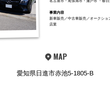
名古屋市
・
尾張旭市
・
瀬戸市
・
春日
事業内容
新車販売／中古車販売／オークショ
店業
MAP
愛知県日進市赤池5-1805-B