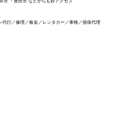
井市
・
豊田市
などからも好アクセス
ン代行／修理／板金／レンタカー／車検／損保代理