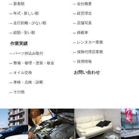
新着順
会社概要
年式 - 新しい順
経営理念
走行距離 - 少ない順
店舗写真
総額 - 安い順
積載車
レンタカー業務
作業実績
保険代理店業務
パーツ持込み取付
採用情報
整備・修理・塗装・板金
お問い合わせ
オイル交換
車検・点検・診断
その他