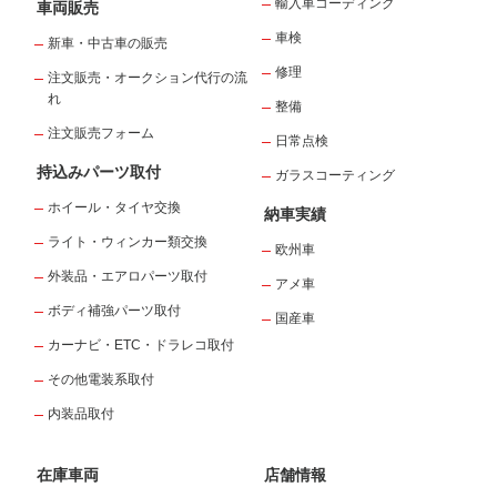
輸入車コーディング
車両販売
車検
新車・中古車の販売
修理
注文販売・オークション代行の流
れ
整備
注文販売フォーム
日常点検
持込みパーツ取付
ガラスコーティング
ホイール・タイヤ交換
納車実績
ライト・ウィンカー類交換
欧州車
外装品・エアロパーツ取付
アメ車
ボディ補強パーツ取付
国産車
カーナビ・ETC・ドラレコ取付
その他電装系取付
内装品取付
在庫車両
店舗情報