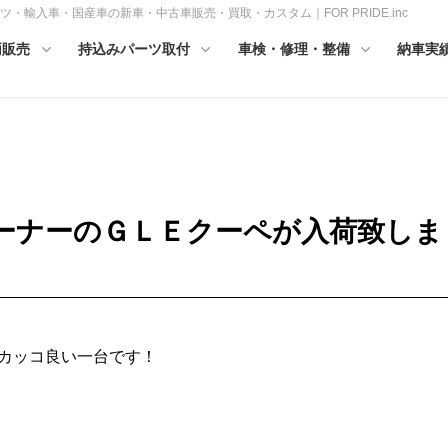
・輸入車・国産車の新車・中古車販売・買取・カスタム｜FOR PRIDE.inc
両販売
持込みパーツ取付
車検・修理・整備
納車実
ーナーのＧＬＥクーペが入荷致しま
カッコ良い一台です！