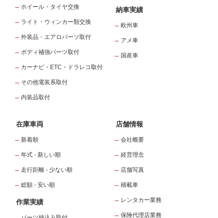
ホイール・タイヤ交換
納車実績
ライト・ウィンカー類交換
欧州車
外装品・エアロパーツ取付
アメ車
ボディ補強パーツ取付
国産車
カーナビ・ETC・ドラレコ取付
その他電装系取付
内装品取付
在庫車両
店舗情報
新着順
会社概要
年式 - 新しい順
経営理念
走行距離 - 少ない順
店舗写真
総額 - 安い順
積載車
レンタカー業務
作業実績
保険代理店業務
パーツ持込み取付