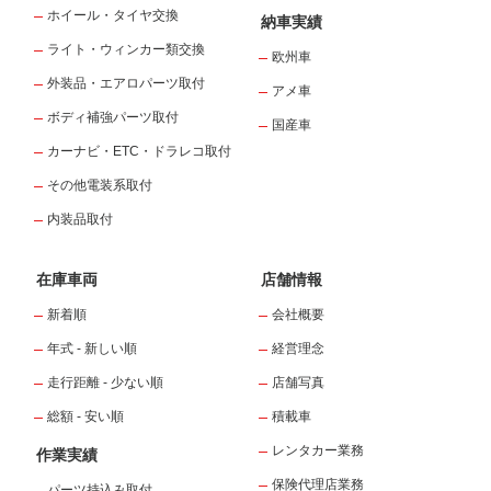
ホイール・タイヤ交換
納車実績
ライト・ウィンカー類交換
欧州車
外装品・エアロパーツ取付
アメ車
ボディ補強パーツ取付
国産車
カーナビ・ETC・ドラレコ取付
その他電装系取付
内装品取付
在庫車両
店舗情報
新着順
会社概要
年式 - 新しい順
経営理念
走行距離 - 少ない順
店舗写真
総額 - 安い順
積載車
レンタカー業務
作業実績
保険代理店業務
パーツ持込み取付