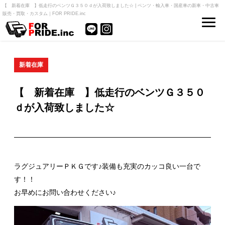
【 新着在庫 】低走行のベンツＧ３５０ｄが入荷致しました☆ | ベンツ・輸入車・国産車の新車・中古車
販売・買取・カスタム｜FOR PRIDE.inc
新着在庫
【 新着在庫 】低走行のベンツＧ３５０
ｄが入荷致しました☆
ラグジュアリーＰＫＧです♪装備も充実のカッコ良い一台で
す！！
お早めにお問い合わせください♪