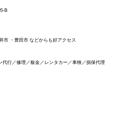
5-B
井市
・
豊田市
などからも好アクセス
ン代行／修理／板金／レンタカー／車検／損保代理