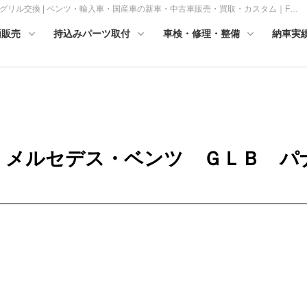
ナグリル交換 | ベンツ・輸入車・国産車の新車・中古車販売・買取・カスタム｜F…
両販売
持込みパーツ取付
車検・修理・整備
納車実
4年式 メルセデス・ベンツ ＧＬＢ 