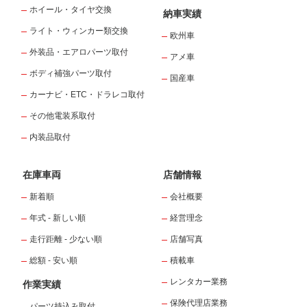
ホイール・タイヤ交換
納車実績
ライト・ウィンカー類交換
欧州車
外装品・エアロパーツ取付
アメ車
ボディ補強パーツ取付
国産車
カーナビ・ETC・ドラレコ取付
その他電装系取付
内装品取付
在庫車両
店舗情報
新着順
会社概要
年式 - 新しい順
経営理念
走行距離 - 少ない順
店舗写真
総額 - 安い順
積載車
レンタカー業務
作業実績
保険代理店業務
パーツ持込み取付