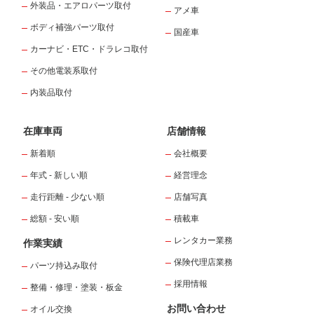
外装品・エアロパーツ取付
アメ車
ボディ補強パーツ取付
国産車
カーナビ・ETC・ドラレコ取付
その他電装系取付
内装品取付
在庫車両
店舗情報
新着順
会社概要
年式 - 新しい順
経営理念
走行距離 - 少ない順
店舗写真
総額 - 安い順
積載車
レンタカー業務
作業実績
保険代理店業務
パーツ持込み取付
採用情報
整備・修理・塗装・板金
お問い合わせ
オイル交換