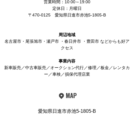
営業時間：10:00～19:00
定休日：月曜日
〒470-0125
愛知県日進市赤池5-1805-B
周辺地域
名古屋市
・
尾張旭市
・
瀬戸市
・
春日井市
・
豊田市
などからも好ア
クセス
事業内容
新車販売／中古車販売／オークション代行／修理／板金／レンタカ
ー／車検／損保代理店業
MAP
愛知県日進市赤池5-1805-B