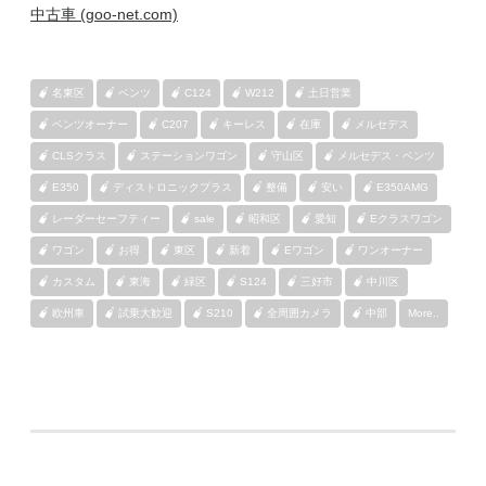
中古車 (goo-net.com)
名東区
ベンツ
C124
W212
土日営業
ベンツオーナー
C207
キーレス
在庫
メルセデス
CLSクラス
ステーションワゴン
守山区
メルセデス・ベンツ
E350
ディストロニックプラス
整備
安い
E350AMG
レーダーセーフティー
sale
昭和区
愛知
Eクラスワゴン
ワゴン
お得
東区
新着
Eワゴン
ワンオーナー
カスタム
東海
緑区
S124
三好市
中川区
欧州車
試乗大歓迎
S210
全周囲カメラ
中部
More..