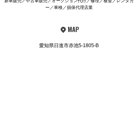
新車販売／中古車販売／オークション代行／修理／板金／レンタカ
ー／車検／損保代理店業
MAP
愛知県日進市赤池5-1805-B