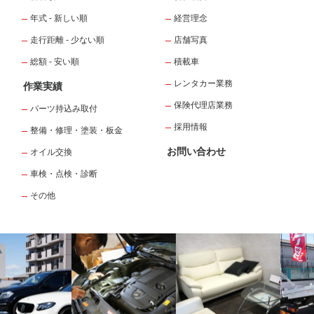
年式 - 新しい順
経営理念
走行距離 - 少ない順
店舗写真
総額 - 安い順
積載車
レンタカー業務
作業実績
保険代理店業務
パーツ持込み取付
採用情報
整備・修理・塗装・板金
お問い合わせ
オイル交換
車検・点検・診断
その他