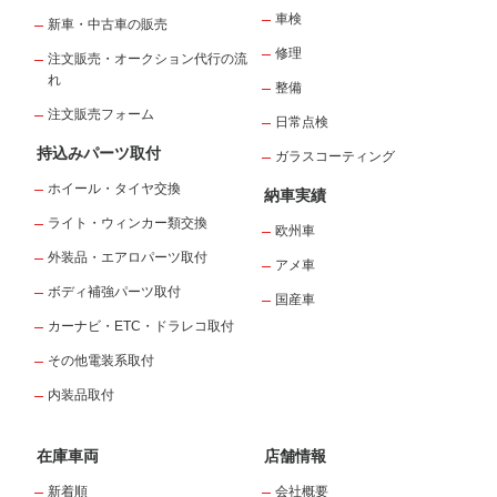
車検
新車・中古車の販売
修理
注文販売・オークション代行の流
れ
整備
注文販売フォーム
日常点検
持込みパーツ取付
ガラスコーティング
ホイール・タイヤ交換
納車実績
ライト・ウィンカー類交換
欧州車
外装品・エアロパーツ取付
アメ車
ボディ補強パーツ取付
国産車
カーナビ・ETC・ドラレコ取付
その他電装系取付
内装品取付
在庫車両
店舗情報
新着順
会社概要