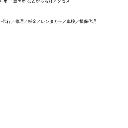
井市
・
豊田市
などからも好アクセス
ン代行／修理／板金／レンタカー／車検／損保代理