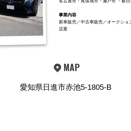
名古屋市
・
尾張旭市
・
瀬戸市
・
春日
事業内容
新車販売／中古車販売／オークショ
店業
MAP
愛知県日進市赤池5-1805-B