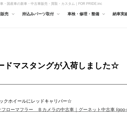
国産車の新車・中古車販売・買取・カスタム｜FOR PRIDE.inc
両販売
持込みパーツ取付
車検・修理・整備
納車実
ードマスタングが入荷しました☆
ックホイールにレッドキャリパー☆
ーマフラー Ｂカメラの中古車｜グーネット中古車 (goo-net