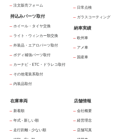
注文販売フォーム
日常点検
持込みパーツ取付
ガラスコーティング
ホイール・タイヤ交換
納車実績
ライト・ウィンカー類交換
欧州車
外装品・エアロパーツ取付
アメ車
ボディ補強パーツ取付
国産車
カーナビ・ETC・ドラレコ取付
その他電装系取付
内装品取付
在庫車両
店舗情報
新着順
会社概要
年式 - 新しい順
経営理念
走行距離 - 少ない順
店舗写真