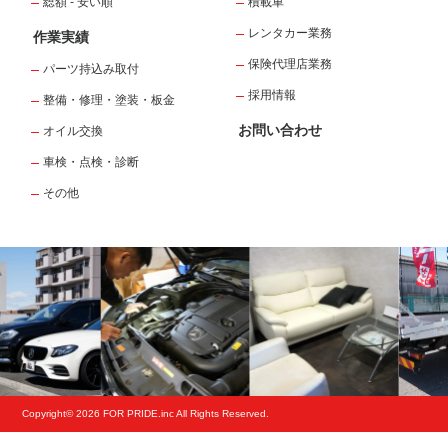
総額 - 安い順
積載車
レンタカー業務
作業実績
保険代理店業務
パーツ持込み取付
採用情報
整備・修理・塗装・板金
お問い合わせ
オイル交換
車検・点検・診断
その他
Copyright© 2026 FOR PRIDE.inc All Rights Reserved.