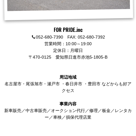
FOR PRIDE.inc
052-680-7390 FAX: 052-680-7392
営業時間：10:00～19:00
定休日：月曜日
〒470-0125
愛知県日進市赤池5-1805-B
周辺地域
名古屋市
・
尾張旭市
・
瀬戸市
・
春日井市
・
豊田市
などからも好ア
クセス
事業内容
新車販売／中古車販売／オークション代行／修理／板金／レンタカ
ー／車検／損保代理店業