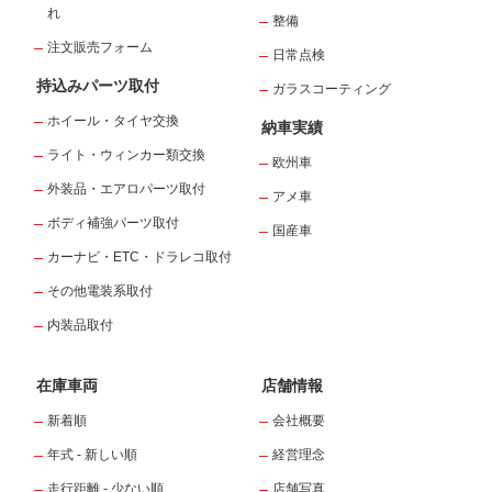
れ
整備
注文販売フォーム
日常点検
持込みパーツ取付
ガラスコーティング
ホイール・タイヤ交換
納車実績
ライト・ウィンカー類交換
欧州車
外装品・エアロパーツ取付
アメ車
ボディ補強パーツ取付
国産車
カーナビ・ETC・ドラレコ取付
その他電装系取付
内装品取付
在庫車両
店舗情報
新着順
会社概要
年式 - 新しい順
経営理念
走行距離 - 少ない順
店舗写真