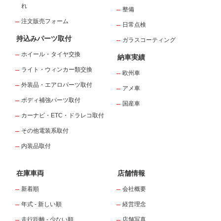
れ
整備
注文販売フォーム
日常点検
持込みパーツ取付
ガラスコーティング
ホイール・タイヤ交換
納車実績
ライト・ウィンカー類交換
欧州車
外装品・エアロパーツ取付
アメ車
ボディ補強パーツ取付
国産車
カーナビ・ETC・ドラレコ取付
その他電装系取付
内装品取付
在庫車両
店舗情報
新着順
会社概要
年式 - 新しい順
経営理念
走行距離 - 少ない順
店舗写真