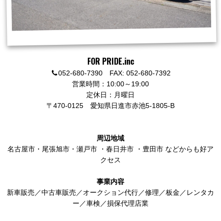
FOR PRIDE.inc
052-680-7390 FAX: 052-680-7392
営業時間：10:00～19:00
定休日：月曜日
〒470-0125
愛知県日進市赤池5-1805-B
周辺地域
名古屋市
・
尾張旭市
・
瀬戸市
・
春日井市
・
豊田市
などからも好ア
クセス
事業内容
新車販売／中古車販売／オークション代行／修理／板金／レンタカ
ー／車検／損保代理店業