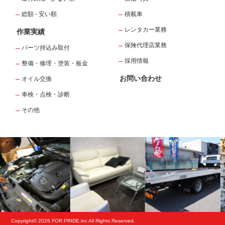
総額 - 安い順
積載車
レンタカー業務
作業実績
保険代理店業務
パーツ持込み取付
採用情報
整備・修理・塗装・板金
お問い合わせ
オイル交換
車検・点検・診断
その他
Copyright© 2026 FOR PRIDE.inc All Rights Reserved.