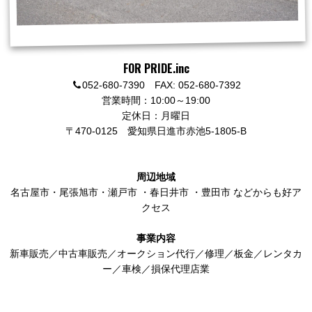
FOR PRIDE.inc
052-680-7390 FAX: 052-680-7392
営業時間：10:00～19:00
定休日：月曜日
〒470-0125
愛知県日進市赤池5-1805-B
周辺地域
名古屋市
・
尾張旭市
・
瀬戸市
・
春日井市
・
豊田市
などからも好ア
クセス
事業内容
新車販売／中古車販売／オークション代行／修理／板金／レンタカ
ー／車検／損保代理店業