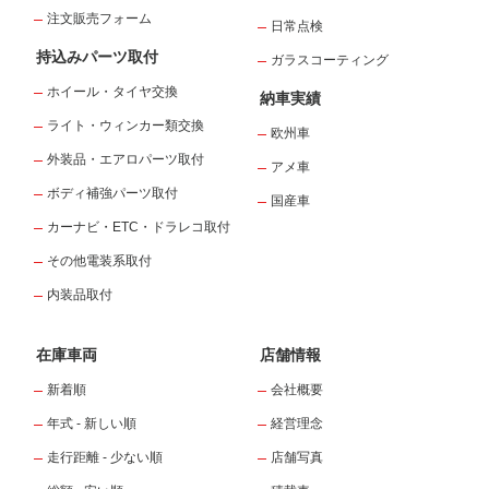
注文販売フォーム
日常点検
持込みパーツ取付
ガラスコーティング
ホイール・タイヤ交換
納車実績
ライト・ウィンカー類交換
欧州車
外装品・エアロパーツ取付
アメ車
ボディ補強パーツ取付
国産車
カーナビ・ETC・ドラレコ取付
その他電装系取付
内装品取付
在庫車両
店舗情報
新着順
会社概要
年式 - 新しい順
経営理念
走行距離 - 少ない順
店舗写真