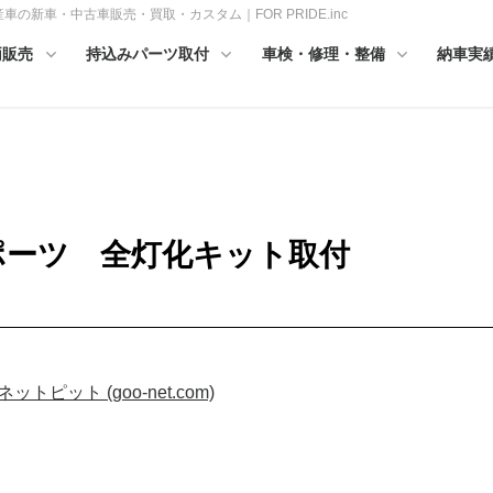
車の新車・中古車販売・買取・カスタム｜FOR PRIDE.inc
両販売
持込みパーツ取付
車検・修理・整備
納車実
スポーツ 全灯化キット取付
ット (goo-net.com)