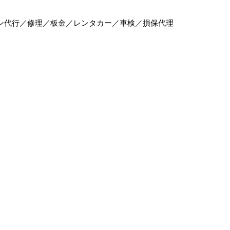
ン代行／修理／板金／レンタカー／車検／損保代理