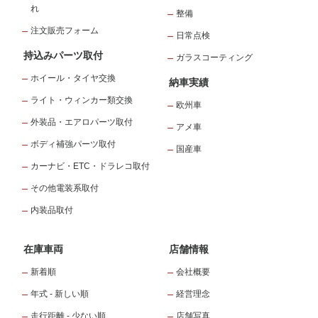
れ
整備
注文販売フォーム
日常点検
持込みパーツ取付
ガラスコーティング
ホイール・タイヤ交換
納車実績
ライト・ウィンカー類交換
欧州車
外装品・エアロパーツ取付
アメ車
ボディ補強パーツ取付
国産車
カーナビ・ETC・ドラレコ取付
その他電装系取付
内装品取付
在庫車両
店舗情報
新着順
会社概要
年式 - 新しい順
経営理念
走行距離 - 少ない順
店舗写真