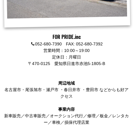
FOR PRIDE.inc
052-680-7390 FAX: 052-680-7392
営業時間：10:00～19:00
定休日：月曜日
〒470-0125
愛知県日進市赤池5-1805-B
周辺地域
名古屋市
・
尾張旭市
・
瀬戸市
・
春日井市
・
豊田市
などからも好ア
クセス
事業内容
新車販売／中古車販売／オークション代行／修理／板金／レンタカ
ー／車検／損保代理店業