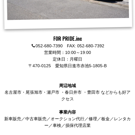
FOR PRIDE.inc
052-680-7390 FAX: 052-680-7392
営業時間：10:00～19:00
定休日：月曜日
〒470-0125
愛知県日進市赤池5-1805-B
周辺地域
名古屋市
・
尾張旭市
・
瀬戸市
・
春日井市
・
豊田市
などからも好ア
クセス
事業内容
新車販売／中古車販売／オークション代行／修理／板金／レンタカ
ー／車検／損保代理店業