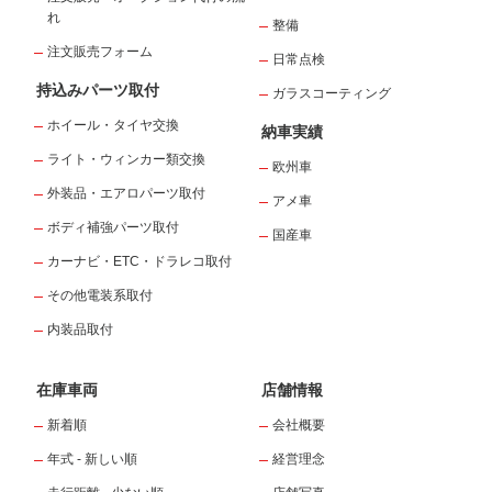
れ
整備
注文販売フォーム
日常点検
持込みパーツ取付
ガラスコーティング
ホイール・タイヤ交換
納車実績
ライト・ウィンカー類交換
欧州車
外装品・エアロパーツ取付
アメ車
ボディ補強パーツ取付
国産車
カーナビ・ETC・ドラレコ取付
その他電装系取付
内装品取付
在庫車両
店舗情報
新着順
会社概要
年式 - 新しい順
経営理念