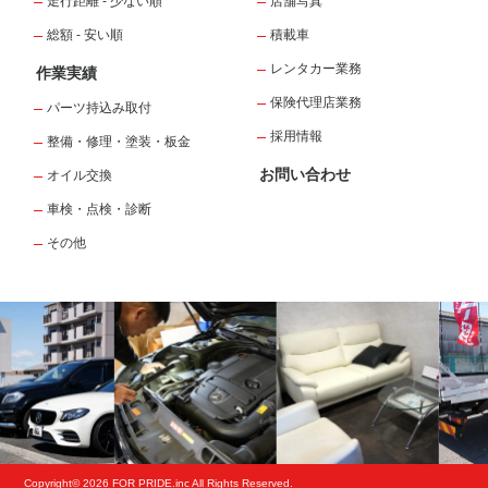
走行距離 - 少ない順
店舗写真
総額 - 安い順
積載車
レンタカー業務
作業実績
保険代理店業務
パーツ持込み取付
採用情報
整備・修理・塗装・板金
お問い合わせ
オイル交換
車検・点検・診断
その他
Copyright© 2026 FOR PRIDE.inc All Rights Reserved.