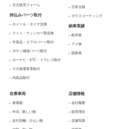
注文販売フォーム
日常点検
持込みパーツ取付
ガラスコーティング
ホイール・タイヤ交換
納車実績
ライト・ウィンカー類交換
欧州車
外装品・エアロパーツ取付
アメ車
ボディ補強パーツ取付
国産車
カーナビ・ETC・ドラレコ取付
その他電装系取付
内装品取付
在庫車両
店舗情報
新着順
会社概要
年式 - 新しい順
経営理念
走行距離 - 少ない順
店舗写真