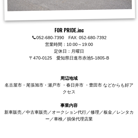
FOR PRIDE.inc
052-680-7390 FAX: 052-680-7392
営業時間：10:00～19:00
定休日：月曜日
〒470-0125
愛知県日進市赤池5-1805-B
周辺地域
名古屋市
・
尾張旭市
・
瀬戸市
・
春日井市
・
豊田市
などからも好ア
クセス
事業内容
新車販売／中古車販売／オークション代行／修理／板金／レンタカ
ー／車検／損保代理店業