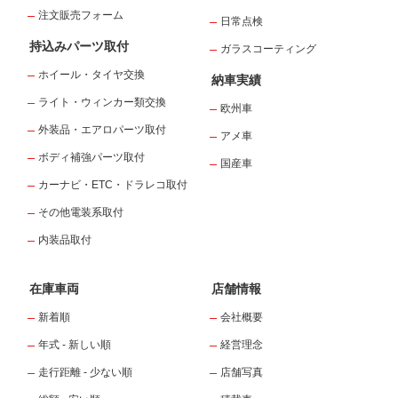
注文販売フォーム
日常点検
持込みパーツ取付
ガラスコーティング
ホイール・タイヤ交換
納車実績
ライト・ウィンカー類交換
欧州車
外装品・エアロパーツ取付
アメ車
ボディ補強パーツ取付
国産車
カーナビ・ETC・ドラレコ取付
その他電装系取付
内装品取付
在庫車両
店舗情報
新着順
会社概要
年式 - 新しい順
経営理念
走行距離 - 少ない順
店舗写真