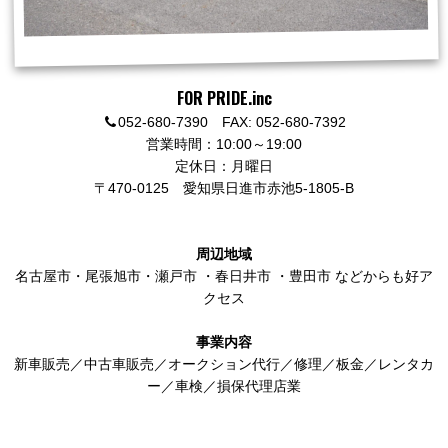
FOR PRIDE.inc
052-680-7390 FAX: 052-680-7392
営業時間：10:00～19:00
定休日：月曜日
〒470-0125
愛知県日進市赤池5-1805-B
周辺地域
名古屋市
・
尾張旭市
・
瀬戸市
・
春日井市
・
豊田市
などからも好ア
クセス
事業内容
新車販売／中古車販売／オークション代行／修理／板金／レンタカ
ー／車検／損保代理店業