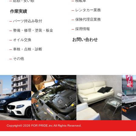
総額 - 安い順
積載車
レンタカー業務
作業実績
保険代理店業務
パーツ持込み取付
採用情報
整備・修理・塗装・板金
お問い合わせ
オイル交換
車検・点検・診断
その他
Copyright© 2026 FOR PRIDE.inc All Rights Reserved.