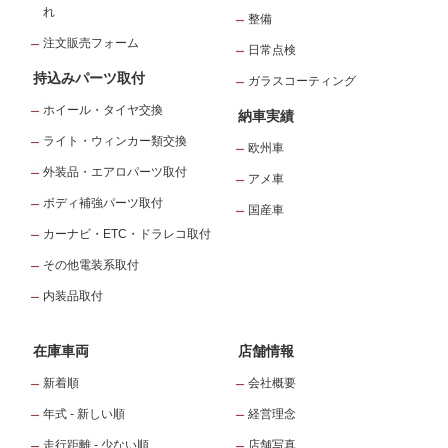
れ
整備
注文販売フォーム
日常点検
持込みパーツ取付
ガラスコーティング
ホイール・タイヤ交換
納車実績
ライト・ウィンカー類交換
欧州車
外装品・エアロパーツ取付
アメ車
ボディ補強パーツ取付
国産車
カーナビ・ETC・ドラレコ取付
その他電装系取付
内装品取付
在庫車両
店舗情報
新着順
会社概要
年式 - 新しい順
経営理念
走行距離 - 少ない順
店舗写真