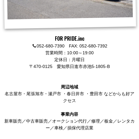
FOR PRIDE.inc
052-680-7390 FAX: 052-680-7392
営業時間：10:00～19:00
定休日：月曜日
〒470-0125
愛知県日進市赤池5-1805-B
周辺地域
名古屋市
・
尾張旭市
・
瀬戸市
・
春日井市
・
豊田市
などからも好ア
クセス
事業内容
新車販売／中古車販売／オークション代行／修理／板金／レンタカ
ー／車検／損保代理店業