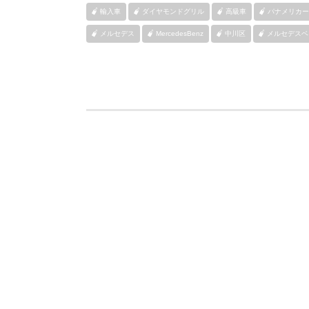
輸入車
ダイヤモンドグリル
高級車
パナメリカー
メルセデス
MercedesBenz
中川区
メルセデスベ