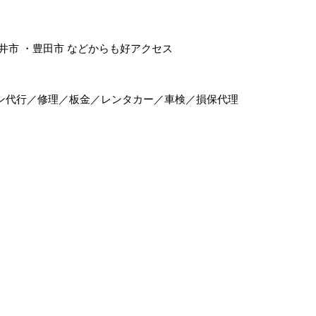
井市
・
豊田市
などからも好アクセス
ン代行／修理／板金／レンタカー／車検／損保代理