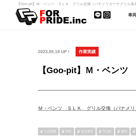
【Goo-pit】Ｍ・ベンツ ＳＬＫ グリル交換（パナメリカーナグリル装
車
2023.05.19 UP !
作業実績
【Goo-pit】Ｍ・ベ
Ｍ・ベンツ ＳＬＫ グリル交換（パナメリ
土日営業
緑区
名古屋市
守山区
修理