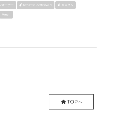
ツオーナー
https://lin.ee/MxtwFol
カスタム
More..
TOPへ