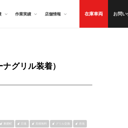
在庫車両
お問い
績
作業実績
店舗情報
カーナグリル装着）
東郷町
日進
見積無料
グリル交換
赤池