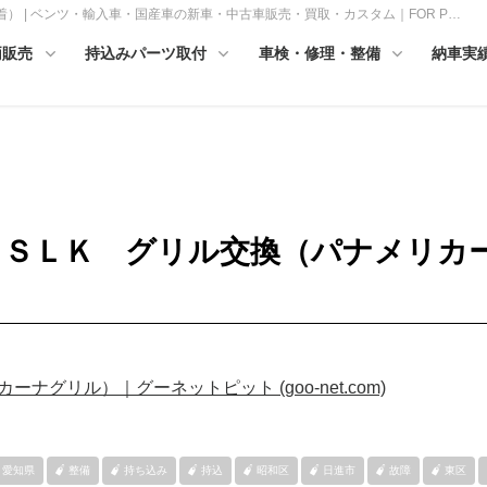
着） | ベンツ・輸入車・国産車の新車・中古車販売・買取・カスタム｜FOR P…
両販売
持込みパーツ取付
車検・修理・整備
納車実
ンツ ＳＬＫ グリル交換（パナメリ
カーナグリル
）｜グーネットピット (goo-net.com)
愛知県
整備
持ち込み
持込
昭和区
日進市
故障
東区