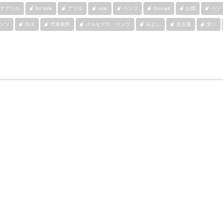
ナグリル
for sale
グリル
sale
ベンツ
Goo-pit
お得
ベン
ンツ
SLK
代車無料
メルセデス・ベンツ
みよし
名古屋
安い