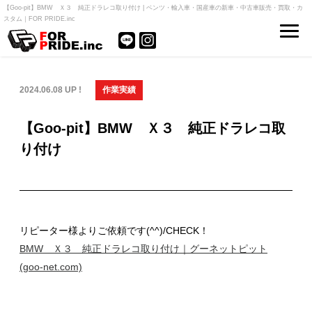
【Goo-pit】BMW Ｘ３ 純正ドラレコ取り付け | ベンツ・輸入車・国産車の新車・中古車販売・買取・カ
スタム｜FOR PRIDE.inc
2024.06.08 UP !
作業実績
【Goo-pit】BMW Ｘ３ 純正ドラレコ取
り付け
リピーター様よりご依頼です(^^)/CHECK！
BMW Ｘ３ 純正ドラレコ取り付け｜グーネットピット
(goo-net.com)