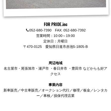
FOR PRIDE.inc
052-680-7390 FAX: 052-680-7392
営業時間：10:00～19:00
定休日：月曜日
〒470-0125
愛知県日進市赤池5-1805-B
周辺地域
名古屋市
・
尾張旭市
・
瀬戸市
・
春日井市
・
豊田市
などからも好ア
クセス
事業内容
新車販売／中古車販売／オークション代行／修理／板金／レンタカ
ー／車検／損保代理店業