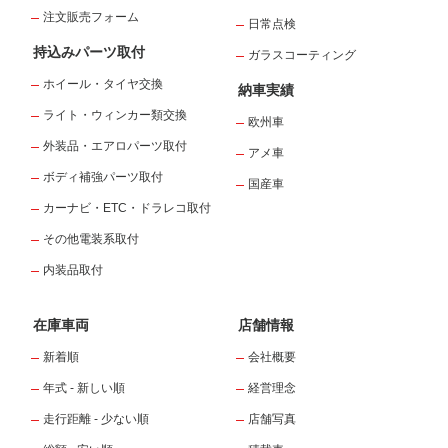
注文販売フォーム
日常点検
持込みパーツ取付
ガラスコーティング
ホイール・タイヤ交換
納車実績
ライト・ウィンカー類交換
欧州車
外装品・エアロパーツ取付
アメ車
ボディ補強パーツ取付
国産車
カーナビ・ETC・ドラレコ取付
その他電装系取付
内装品取付
在庫車両
店舗情報
新着順
会社概要
年式 - 新しい順
経営理念
走行距離 - 少ない順
店舗写真